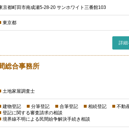
東京都町田市南成瀬5-28-20 サンホワイト三番館103
東京都
詳細
間総合事務所
土地家屋調査士
建物登記
分筆登記
合筆登記
相続登記
不動
登記に関する審査請求の相談
境界線不明による民間紛争解決手続き相談