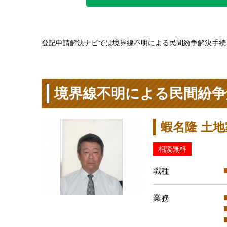
登記申請解決ナビでは境界線不明による民間紛争解決手続
境界線不明による民間紛争
蝦名隆 土
相談無料
職種
業務