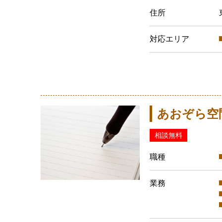
住所
対応エリア
あおぞら空
相談無料
職種
業務