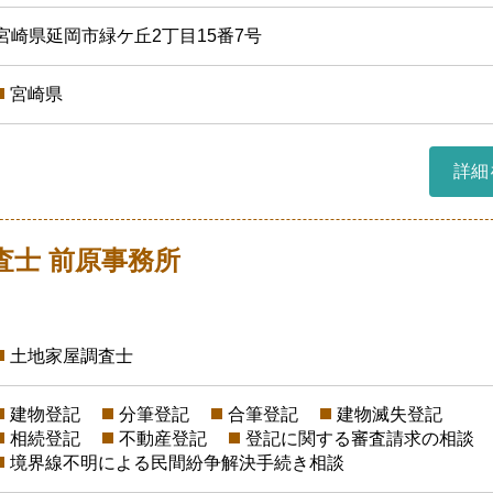
宮崎県延岡市緑ケ丘2丁目15番7号
宮崎県
詳細
査士 前原事務所
土地家屋調査士
建物登記
分筆登記
合筆登記
建物滅失登記
相続登記
不動産登記
登記に関する審査請求の相談
境界線不明による民間紛争解決手続き相談