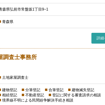
青森県弘前市常盤坂1丁目9−1
青森県
詳細
屋調査士事務所
土地家屋調査士
建物登記
分筆登記
合筆登記
建物滅失登記
相続登記
不動産登記
登記に関する審査請求の相談
境界線不明による民間紛争解決手続き相談