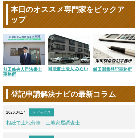
本日のオススメ専門家をピックア
ップ
司法書士法人 みらい
前田修央人司法書士
飯田測量登記事務所
事務所
登記申請解決ナビの最新コラム
2026.04.17
トピックス
相続で土地分筆 土地家屋調査士