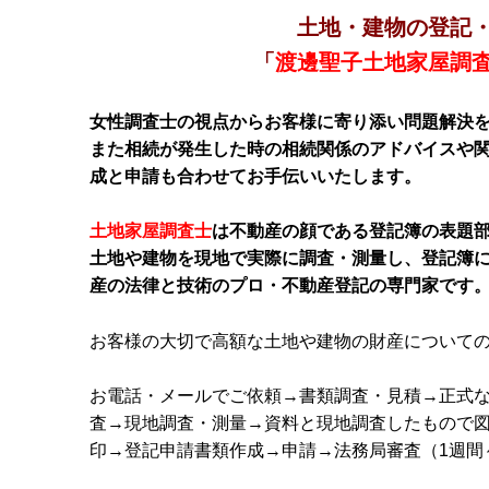
土地・建物の登記
「
渡邊聖子土地家屋調
女性調査士の視点からお客様に寄り添い問題解決
また相続が発生した時の相続関係のアドバイスや
成と申請も合わせてお手伝いいたします。
土地家屋調査士
は不動産の顔である登記簿の表題
土地や建物を現地で実際に調査・測量し、登記簿
産の法律と技術のプロ・不動産登記の専門家です
お客様の大切で高額な土地や建物の財産についての
お電話・メールでご依頼→書類調査・見積→正式
査→現地調査・測量→資料と現地調査したもので
印→登記申請書類作成→申請→法務局審査（1週間