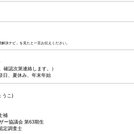
請解決ナビ」を見たと一言お伝えください。
0
付。確認次第連絡します。）
祭日、夏休み、年末年始
ょうこ)
士補
ザー協議会 第63期生
認定調査士