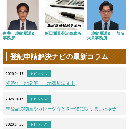
白井土地家屋調査士
飯田測量登記事務所
土地家屋調査士 加藤
事務所
大貴事務所
登記申請解決ナビの最新コラム
2026.04.17
トピックス
相続で土地分筆 土地家屋調査士
2026.04.15
トピックス
未登記の物置やガレージなどを一緒に取り壊した場合
2026.04.06
トピックス