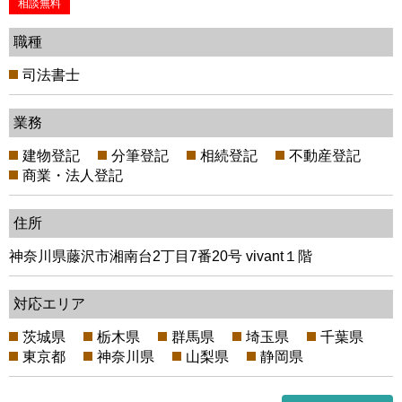
相談無料
職種
司法書士
業務
建物登記
分筆登記
相続登記
不動産登記
商業・法人登記
住所
神奈川県藤沢市湘南台2丁目7番20号 vivant１階
対応エリア
茨城県
栃木県
群馬県
埼玉県
千葉県
東京都
神奈川県
山梨県
静岡県