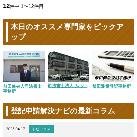
12
件中 1〜12件目
本日のオススメ専門家をピックア
ップ
司法書士法人 みらい
前田修央人司法書士
飯田測量登記事務所
事務所
登記申請解決ナビの最新コラム
2026.04.17
トピックス