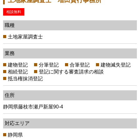
相談無料
職種
土地家屋調査士
業務
建物登記
分筆登記
合筆登記
建物滅失登記
相続登記
登記に関する審査請求の相談
抵当権抹消登記
住所
静岡県藤枝市瀬戸新屋90-4
対応エリア
静岡県