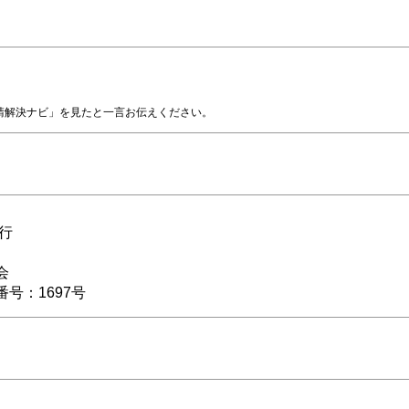
請解決ナビ」を見たと一言お伝えください。
行
士会
号：1697号