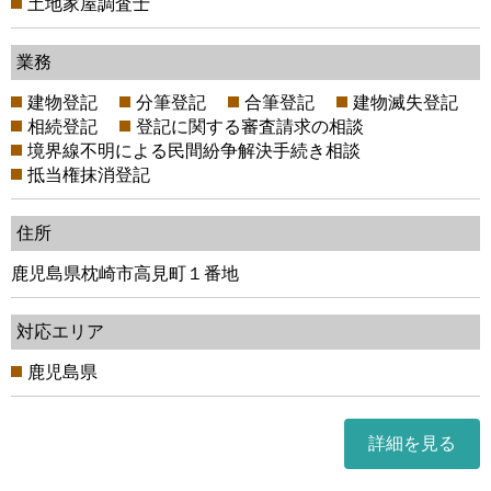
土地家屋調査士
業務
建物登記
分筆登記
合筆登記
建物滅失登記
相続登記
登記に関する審査請求の相談
境界線不明による民間紛争解決手続き相談
抵当権抹消登記
住所
鹿児島県枕崎市高見町１番地
対応エリア
鹿児島県
詳細を見る