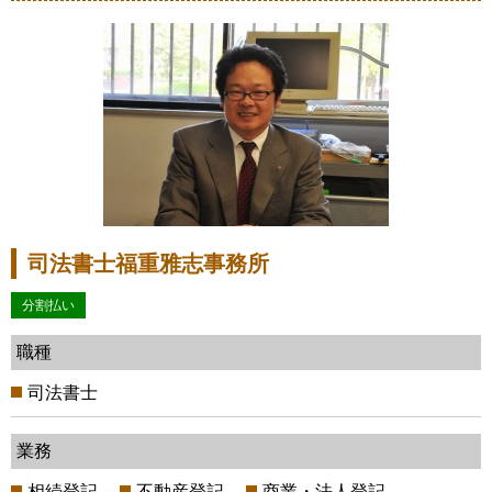
司法書士福重雅志事務所
分割払い
職種
司法書士
業務
相続登記
不動産登記
商業・法人登記