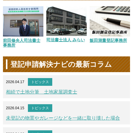
司法書士法人 みらい
前田修央人司法書士
飯田測量登記事務所
事務所
登記申請解決ナビの最新コラム
2026.04.17
トピックス
相続で土地分筆 土地家屋調査士
2026.04.15
トピックス
未登記の物置やガレージなどを一緒に取り壊した場合