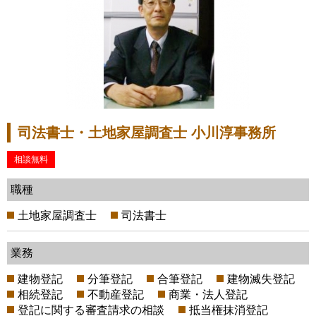
司法書士・土地家屋調査士 小川淳事務所
相談無料
職種
土地家屋調査士
司法書士
業務
建物登記
分筆登記
合筆登記
建物滅失登記
相続登記
不動産登記
商業・法人登記
登記に関する審査請求の相談
抵当権抹消登記