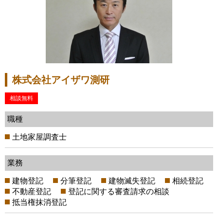
株式会社アイザワ測研
相談無料
職種
土地家屋調査士
業務
建物登記
分筆登記
建物滅失登記
相続登記
不動産登記
登記に関する審査請求の相談
抵当権抹消登記