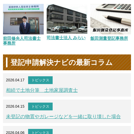
司法書士法人 みらい
前田修央人司法書士
飯田測量登記事務所
事務所
登記申請解決ナビの最新コラム
2026.04.17
トピックス
相続で土地分筆 土地家屋調査士
2026.04.15
トピックス
未登記の物置やガレージなどを一緒に取り壊した場合
2026.04.06
トピックス