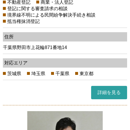
不動産登記
商業・法人登記
登記に関する審査請求の相談
境界線不明による民間紛争解決手続き相談
抵当権抹消登記
住所
千葉県野田市上花輪871番地14
対応エリア
茨城県
埼玉県
千葉県
東京都
詳細を見る