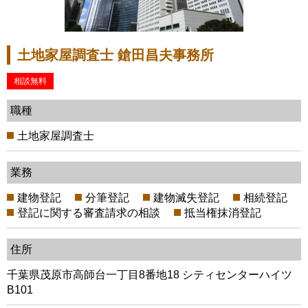
土地家屋調査士 鎗田昌夫事務所
相談無料
職種
土地家屋調査士
業務
建物登記
分筆登記
建物滅失登記
相続登記
登記に関する審査請求の相談
抵当権抹消登記
住所
千葉県茂原市高師台一丁目8番地18 シティセンターハイツ
B101