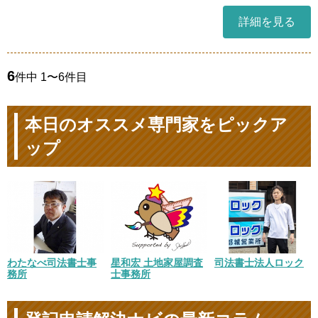
詳細を見る
6
件中 1〜6件目
本日のオススメ専門家をピックア
ップ
司法書士法人ロック
わたなべ司法書士事
星和宏 土地家屋調査
務所
士事務所