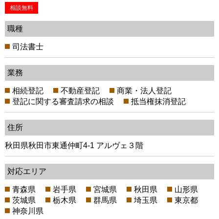
相談無料
職種
司法書士
業務
相続登記
不動産登記
商業・法人登記
登記に関する審査請求の相談
抵当権抹消登記
住所
秋田県秋田市東通仲町4-1 アルヴェ３階
対応エリア
青森県
岩手県
宮城県
秋田県
山形県
茨城県
栃木県
群馬県
埼玉県
東京都
神奈川県