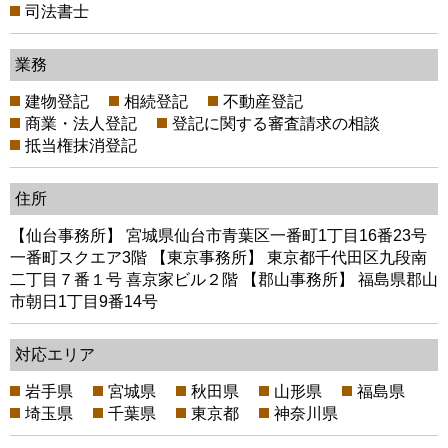
司法書士
業務
建物登記
相続登記
不動産登記
商業・法人登記
登記に関する審査請求の相談
抵当権抹消登記
住所
【仙台事務所】 宮城県仙台市青葉区一番町1丁目16番23号
一番町スクエア3階 【東京事務所】 東京都千代田区九段南
二丁目７番１号 喜京家ビル２階 【郡山事務所】 福島県郡山
市朝日1丁目9番14号
対応エリア
岩手県
宮城県
秋田県
山形県
福島県
埼玉県
千葉県
東京都
神奈川県