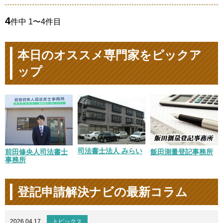
4
件中 1〜4件目
本日のオススメ専門家をピックア
ップ
司法書士法人 みらい
前田修央人司法書士
飯田測量登記事務所
事務所
登記申請解決ナビの最新コラム
2026.04.17
トピックス