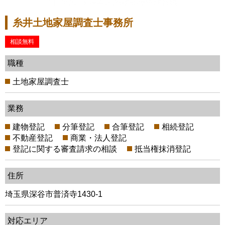
糸井土地家屋調査士事務所
相談無料
職種
土地家屋調査士
業務
建物登記
分筆登記
合筆登記
相続登記
不動産登記
商業・法人登記
登記に関する審査請求の相談
抵当権抹消登記
住所
埼玉県深谷市普済寺1430-1
対応エリア